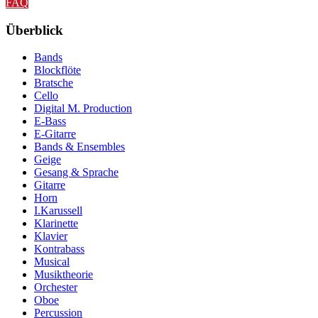
FAQ
Überblick
Bands
Blockflöte
Bratsche
Cello
Digital M. Production
E-Bass
E-Gitarre
Bands & Ensembles
Geige
Gesang & Sprache
Gitarre
Horn
I.Karussell
Klarinette
Klavier
Kontrabass
Musical
Musiktheorie
Orchester
Oboe
Percussion