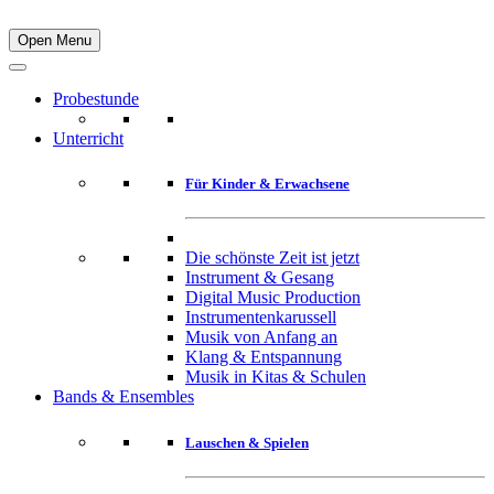
Open Menu
Probestunde
Unterricht
Für Kinder & Erwachsene
Die schönste Zeit ist jetzt
Instrument & Gesang
Digital Music Production
Instrumentenkarussell
Musik von Anfang an
Klang & Entspannung
Musik in Kitas & Schulen
Bands & Ensembles
Lauschen & Spielen