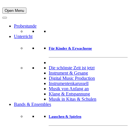
Open Menu
Probestunde
Unterricht
Für Kinder & Erwachsene
Die schönste Zeit ist jetzt
Instrument & Gesang
Digital Music Production
Instrumentenkarussell
Musik von Anfang an
Klang & Entspannung
Musik in Kitas & Schulen
Bands & Ensembles
Lauschen & Spielen