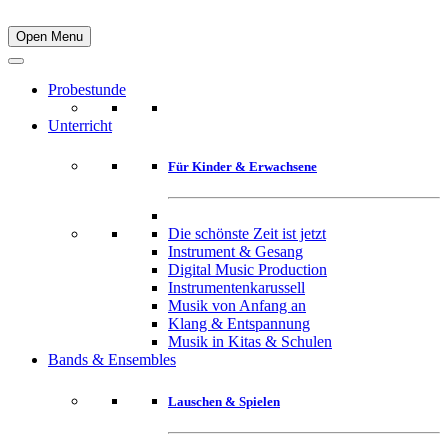
Open Menu
Probestunde
Unterricht
Für Kinder & Erwachsene
Die schönste Zeit ist jetzt
Instrument & Gesang
Digital Music Production
Instrumentenkarussell
Musik von Anfang an
Klang & Entspannung
Musik in Kitas & Schulen
Bands & Ensembles
Lauschen & Spielen