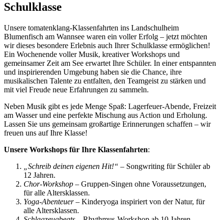
Schulklasse
Unsere tomatenklang-Klassenfahrten ins Landschulheim
Blumenfisch am Wannsee waren ein voller Erfolg – jetzt möchten
wir dieses besondere Erlebnis auch Ihrer Schulklasse ermöglichen!
Ein Wochenende voller Musik, kreativer Workshops und
gemeinsamer Zeit am See erwartet Ihre Schüler. In einer entspannten
und inspirierenden Umgebung haben sie die Chance, ihre
musikalischen Talente zu entfalten, den Teamgeist zu stärken und
mit viel Freude neue Erfahrungen zu sammeln.
Neben Musik gibt es jede Menge Spaß: Lagerfeuer-Abende, Freizeit
am Wasser und eine perfekte Mischung aus Action und Erholung.
Lassen Sie uns gemeinsam großartige Erinnerungen schaffen – wir
freuen uns auf Ihre Klasse!
Unsere Workshops für Ihre Klassenfahrten
:
„Schreib deinen eigenen Hit!“
– Songwriting für Schüler ab
12 Jahren.
Chor-Workshop
– Gruppen-Singen ohne Voraussetzungen,
für alle Altersklassen.
Yoga-Abenteuer
– Kinderyoga inspiriert von der Natur, für
alle Altersklassen.
Schlagzeugbeats
– Rhythmus-Workshop ab 10 Jahren.