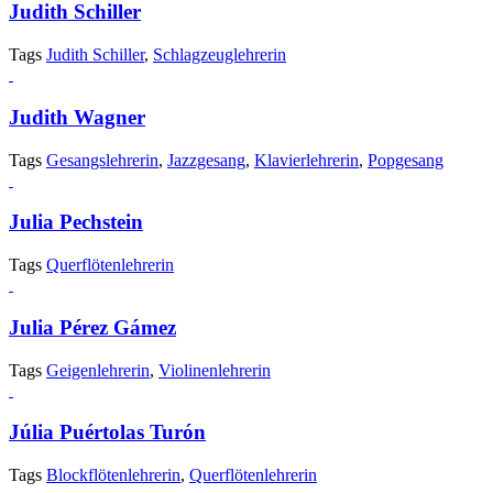
Judith Schiller
Tags
Judith Schiller
,
Schlagzeuglehrerin
Judith Wagner
Tags
Gesangslehrerin
,
Jazzgesang
,
Klavierlehrerin
,
Popgesang
Julia Pechstein
Tags
Querflötenlehrerin
Julia Pérez Gámez
Tags
Geigenlehrerin
,
Violinenlehrerin
Júlia Puértolas Turón
Tags
Blockflötenlehrerin
,
Querflötenlehrerin