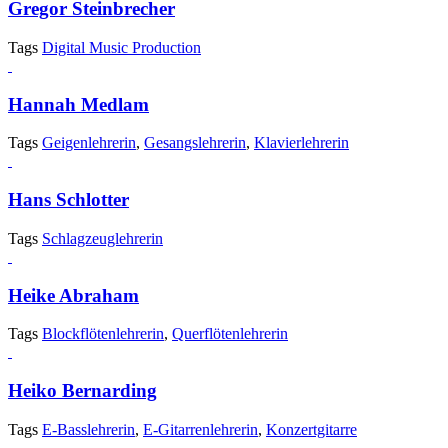
Gregor Steinbrecher
Tags
Digital Music Production
Hannah Medlam
Tags
Geigenlehrerin
,
Gesangslehrerin
,
Klavierlehrerin
Hans Schlotter
Tags
Schlagzeuglehrerin
Heike Abraham
Tags
Blockflötenlehrerin
,
Querflötenlehrerin
Heiko Bernarding
Tags
E-Basslehrerin
,
E-Gitarrenlehrerin
,
Konzertgitarre