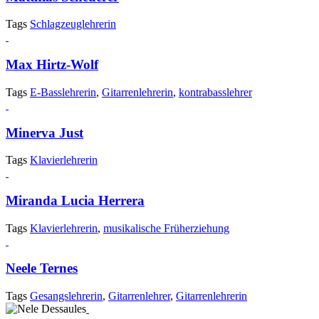
Tags
Schlagzeuglehrerin
Max Hirtz-Wolf
Tags
E-Basslehrerin
,
Gitarrenlehrerin
,
kontrabasslehrer
Minerva Just
Tags
Klavierlehrerin
Miranda Lucia Herrera
Tags
Klavierlehrerin
,
musikalische Früherziehung
Neele Ternes
Tags
Gesangslehrerin
,
Gitarrenlehrer
,
Gitarrenlehrerin