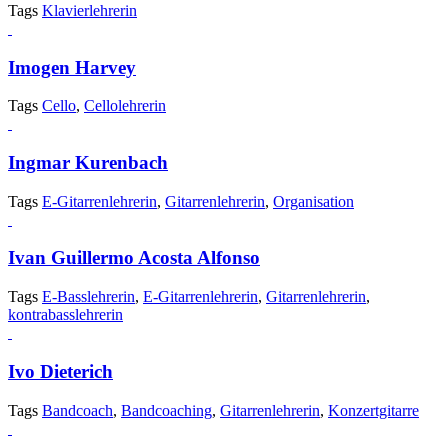
Tags
Klavierlehrerin
Imogen Harvey
Tags
Cello
,
Cellolehrerin
Ingmar Kurenbach
Tags
E-Gitarrenlehrerin
,
Gitarrenlehrerin
,
Organisation
Ivan Guillermo Acosta Alfonso
Tags
E-Basslehrerin
,
E-Gitarrenlehrerin
,
Gitarrenlehrerin
,
kontrabasslehrerin
Ivo Dieterich
Tags
Bandcoach
,
Bandcoaching
,
Gitarrenlehrerin
,
Konzertgitarre