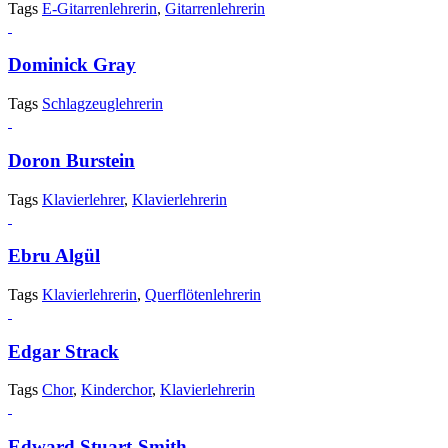
Tags
E-Gitarrenlehrerin
,
Gitarrenlehrerin
Dominick Gray
Tags
Schlagzeuglehrerin
Doron Burstein
Tags
Klavierlehrer
,
Klavierlehrerin
Ebru Algül
Tags
Klavierlehrerin
,
Querflötenlehrerin
Edgar Strack
Tags
Chor
,
Kinderchor
,
Klavierlehrerin
Edward Stuart-Smith