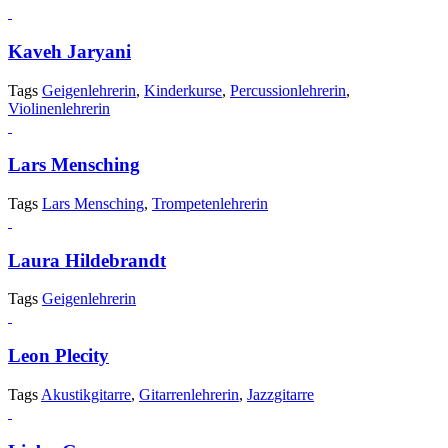
Kaveh Jaryani
Tags
Geigenlehrerin
,
Kinderkurse
,
Percussionlehrerin
,
Violinenlehrerin
Lars Mensching
Tags
Lars Mensching
,
Trompetenlehrerin
Laura Hildebrandt
Tags
Geigenlehrerin
Leon Plecity
Tags
Akustikgitarre
,
Gitarrenlehrerin
,
Jazzgitarre