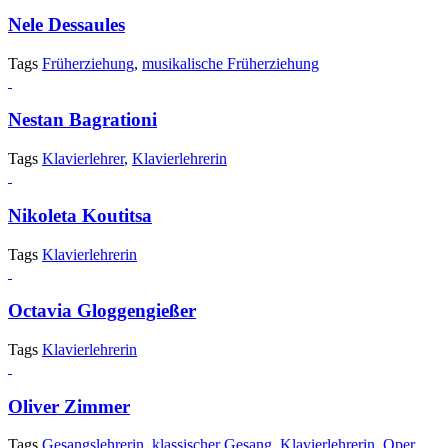
Nele Dessaules
Tags
Früherziehung
,
musikalische Früherziehung
Nestan Bagrationi
Tags
Klavierlehrer
,
Klavierlehrerin
Nikoleta Koutitsa
Tags
Klavierlehrerin
Octavia Gloggengießer
Tags
Klavierlehrerin
Oliver Zimmer
Tags
Gesangslehrerin
,
klassischer Gesang
,
Klavierlehrerin
,
Oper
,