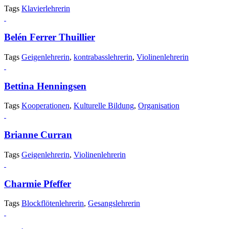
Tags
Klavierlehrerin
Belén Ferrer Thuillier
Tags
Geigenlehrerin
,
kontrabasslehrerin
,
Violinenlehrerin
Bettina Henningsen
Tags
Kooperationen
,
Kulturelle Bildung
,
Organisation
Brianne Curran
Tags
Geigenlehrerin
,
Violinenlehrerin
Charmie Pfeffer
Tags
Blockflötenlehrerin
,
Gesangslehrerin