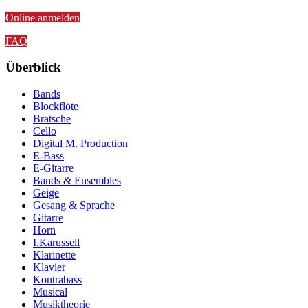
Online anmelden
FAQ
Überblick
Bands
Blockflöte
Bratsche
Cello
Digital M. Production
E-Bass
E-Gitarre
Bands & Ensembles
Geige
Gesang & Sprache
Gitarre
Horn
I.Karussell
Klarinette
Klavier
Kontrabass
Musical
Musiktheorie