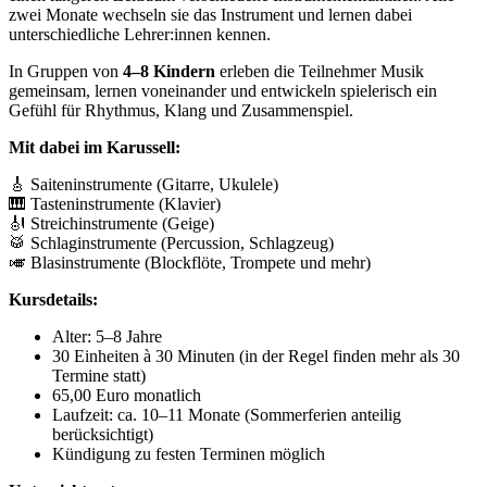
zwei Monate wechseln sie das Instrument und lernen dabei
unterschiedliche Lehrer:innen kennen.
In Gruppen von
4–8 Kindern
erleben die Teilnehmer Musik
gemeinsam, lernen voneinander und entwickeln spielerisch ein
Gefühl für Rhythmus, Klang und Zusammenspiel.
Mit dabei im Karussell:
🎸 Saiteninstrumente (Gitarre, Ukulele)
🎹 Tasteninstrumente (Klavier)
🎻 Streichinstrumente (Geige)
🥁 Schlaginstrumente (Percussion, Schlagzeug)
🎺 Blasinstrumente (Blockflöte, Trompete und mehr)
Kursdetails:
Alter: 5–8 Jahre
30 Einheiten à 30 Minuten (in der Regel finden mehr als 30
Termine statt)
65,00 Euro monatlich
Laufzeit: ca. 10–11 Monate (Sommerferien anteilig
berücksichtigt)
Kündigung zu festen Terminen möglich