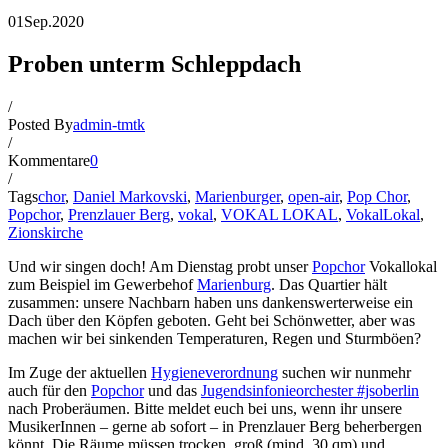
01
Sep.
2020
Proben unterm Schleppdach
/
Posted By
admin-tmtk
/
Kommentare
0
/
Tags
chor
,
Daniel Markovski
,
Marienburger
,
open-air
,
Pop Chor
,
Popchor
,
Prenzlauer Berg
,
vokal
,
VOKAL LOKAL
,
VokalLokal
,
Zionskirche
Und wir singen doch! Am Dienstag probt unser
Popchor
Vokallokal
zum Beispiel im Gewerbehof
Marienburg
. Das Quartier hält
zusammen: unsere Nachbarn haben uns dankenswerterweise ein
Dach über den Köpfen geboten. Geht bei Schönwetter, aber was
machen wir bei sinkenden Temperaturen, Regen und Sturmböen?
Im Zuge der aktuellen
Hygieneverordnung
suchen wir nunmehr
auch für den
Popchor
und das
Jugendsinfonieorchester #jsoberlin
nach Proberäumen. Bitte meldet euch bei uns, wenn ihr unsere
MusikerInnen – gerne ab sofort – in Prenzlauer Berg beherbergen
könnt. Die Räume müssen trocken, groß (mind. 30 qm) und