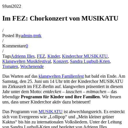
9
Juni
2022
Im FEZ: Chorkonzert von MUSIKATU
/
Posted By
admin-tmtk
/
Kommentare
0
/
Tags
Adrienn IIles
,
FEZ
,
Kinder
,
Kinderchor MUSIKATU
,
Klangwelten Musikfestival
,
Konzert
,
Sandra Lugbull-Krien
,
Tomaten
,
Wochenende
Das Warten auf das
klangwelten Familienfest
hat bald ein Ende. Am
Samstag, den 25. Juni um 14 Uhr tritt der Kinderchor MUSIKATU
im Zirkuszelt im FEZ-Berlin auf. klangwelten präsentiert in diesem
Jahr unter dem Motto:
entdecken – lauschen – mitmachen
– das
lebendige
Programm für Kinder und ihre Familien
. Wir freuen
uns, dass unser Kinderchor aktiv dazu beisteuert!
Das Programm von
MUSIKATU
ist abwechlungsreich. Es erstreckt
sich von Evergreens wie „Lollipop“ und „Mein kleiner grüner
Kaktus“ bis hin zu internationalen Volksliedern. Unter der Leitung
von Sandra Lugbull-Krien und begleitet von Adrienn IIles