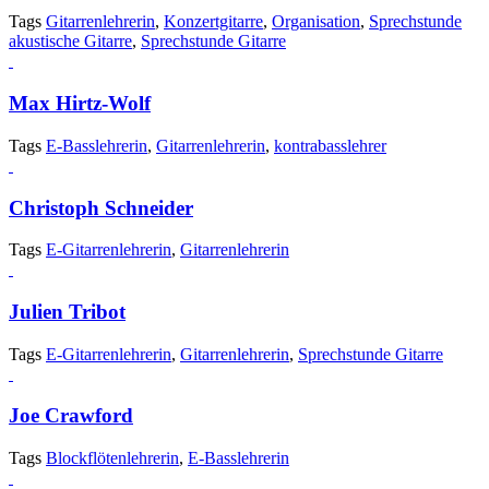
Tags
Gitarrenlehrerin
,
Konzertgitarre
,
Organisation
,
Sprechstunde
akustische Gitarre
,
Sprechstunde Gitarre
Max Hirtz-Wolf
Tags
E-Basslehrerin
,
Gitarrenlehrerin
,
kontrabasslehrer
Christoph Schneider
Tags
E-Gitarrenlehrerin
,
Gitarrenlehrerin
Julien Tribot
Tags
E-Gitarrenlehrerin
,
Gitarrenlehrerin
,
Sprechstunde Gitarre
Joe Crawford
Tags
Blockflötenlehrerin
,
E-Basslehrerin