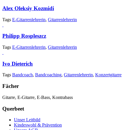
Alex Oleksiy Kozmidi
Tags
E-Gitarrenlehrerin
,
Gitarrenlehrerin
Philipp Rospleszcz
Tags
E-Gitarrenlehrerin
,
Gitarrenlehrerin
Ivo Dieterich
Tags
Bandcoach
,
Bandcoaching
,
Gitarrenlehrerin
,
Konzertgitarre
Fächer
Gitarre, E-Gitarre, E-Bass, Kontrabass
Querbeet
Unser Leitbild
Kindeswohl & Prävention