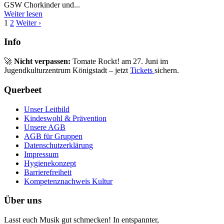
GSW Chorkinder und...
Weiter lesen
1
2
Weiter ›
Info
🚀
Nicht verpassen:
Tomate Rockt! am 27. Juni im
Jugendkulturzentrum Königstadt – jetzt
Tickets
sichern.
Querbeet
Unser Leitbild
Kindeswohl & Prävention
Unsere AGB
AGB für Gruppen
Datenschutzerklärung
Impressum
Hygienekonzept
Barrierefreiheit
Kompetenznachweis Kultur
Über uns
Lasst euch Musik gut schmecken! In entspannter,