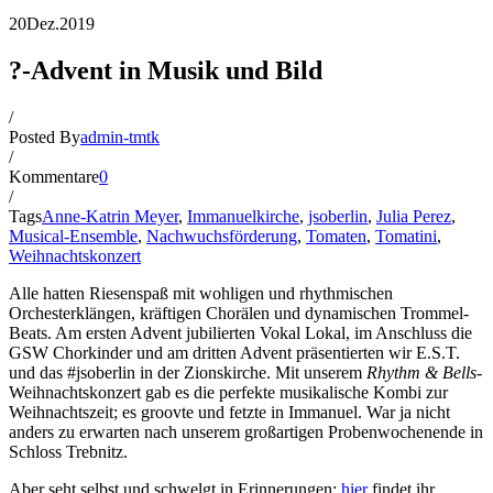
20
Dez.
2019
?-Advent in Musik und Bild
/
Posted By
admin-tmtk
/
Kommentare
0
/
Tags
Anne-Katrin Meyer
,
Immanuelkirche
,
jsoberlin
,
Julia Perez
,
Musical-Ensemble
,
Nachwuchsförderung
,
Tomaten
,
Tomatini
,
Weihnachtskonzert
Alle hatten Riesenspaß mit wohligen und rhythmischen
Orchesterklängen, kräftigen Chorälen und dynamischen Trommel-
Beats. Am ersten Advent jubilierten Vokal Lokal, im Anschluss die
GSW Chorkinder und am dritten Advent präsentierten wir E.S.T.
und das #jsoberlin in der Zionskirche. Mit unserem
Rhythm & Bells
-
Weihnachtskonzert gab es die perfekte musikalische Kombi zur
Weihnachtszeit; es groovte und fetzte in Immanuel. War ja nicht
anders zu erwarten nach unserem großartigen Probenwochenende in
Schloss Trebnitz.
Aber seht selbst und schwelgt in Erinnerungen:
hier
findet ihr