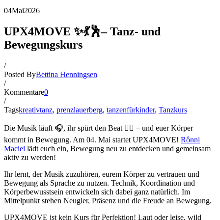
04
Mai
2026
UPX4MOVE ✨💃🕺– Tanz- und
Bewegungskurs
/
Posted By
Bettina Henningsen
/
Kommentare
0
/
Tags
kreativtanz
,
prenzlauerberg
,
tanzenfürkinder
,
Tanzkurs
Die Musik läuft 🎧, ihr spürt den Beat ❤️‍🔥 – und euer Körper
kommt in Bewegung. Am 04. Mai startet UPX4MOVE!
Rônni
Maciel
lädt euch ein, Bewegung neu zu entdecken und gemeinsam
aktiv zu werden!
Ihr lernt, der Musik zuzuhören, eurem Körper zu vertrauen und
Bewegung als Sprache zu nutzen. Technik, Koordination und
Körperbewusstsein entwickeln sich dabei ganz natürlich. Im
Mittelpunkt stehen Neugier, Präsenz und die Freude an Bewegung.
UPX4MOVE ist kein Kurs für Perfektion! Laut oder leise, wild