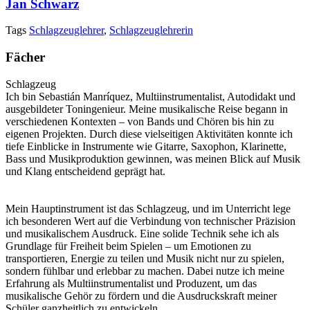
Jan Schwarz
Tags
Schlagzeuglehrer
,
Schlagzeuglehrerin
Fächer
Schlagzeug
Ich bin Sebastián Manríquez, Multiinstrumentalist, Autodidakt und
ausgebildeter Toningenieur. Meine musikalische Reise begann in
verschiedenen Kontexten – von Bands und Chören bis hin zu
eigenen Projekten. Durch diese vielseitigen Aktivitäten konnte ich
tiefe Einblicke in Instrumente wie Gitarre, Saxophon, Klarinette,
Bass und Musikproduktion gewinnen, was meinen Blick auf Musik
und Klang entscheidend geprägt hat.
Mein Hauptinstrument ist das Schlagzeug, und im Unterricht lege
ich besonderen Wert auf die Verbindung von technischer Präzision
und musikalischem Ausdruck. Eine solide Technik sehe ich als
Grundlage für Freiheit beim Spielen – um Emotionen zu
transportieren, Energie zu teilen und Musik nicht nur zu spielen,
sondern fühlbar und erlebbar zu machen. Dabei nutze ich meine
Erfahrung als Multiinstrumentalist und Produzent, um das
musikalische Gehör zu fördern und die Ausdruckskraft meiner
Schüler ganzheitlich zu entwickeln.