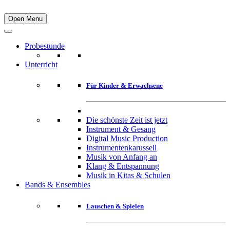
Open Menu
Probestunde
Unterricht
Für Kinder & Erwachsene
Die schönste Zeit ist jetzt
Instrument & Gesang
Digital Music Production
Instrumentenkarussell
Musik von Anfang an
Klang & Entspannung
Musik in Kitas & Schulen
Bands & Ensembles
Lauschen & Spielen