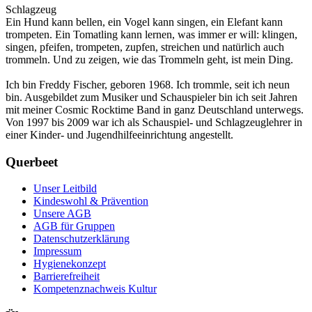
Schlagzeug
Ein Hund kann bellen, ein Vogel kann singen, ein Elefant kann
trompeten. Ein Tomatling kann lernen, was immer er will: klingen,
singen, pfeifen, trompeten, zupfen, streichen und natürlich auch
trommeln. Und zu zeigen, wie das Trommeln geht, ist mein Ding.
Ich bin Freddy Fischer, geboren 1968. Ich trommle, seit ich neun
bin. Ausgebildet zum Musiker und Schauspieler bin ich seit Jahren
mit meiner Cosmic Rocktime Band in ganz Deutschland unterwegs.
Von 1997 bis 2009 war ich als Schauspiel- und Schlagzeuglehrer in
einer Kinder- und Jugendhilfeeinrichtung angestellt.
Querbeet
Unser Leitbild
Kindeswohl & Prävention
Unsere AGB
AGB für Gruppen
Datenschutzerklärung
Impressum
Hygienekonzept
Barrierefreiheit
Kompetenznachweis Kultur