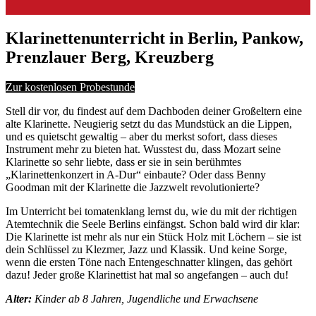
Klarinettenunterricht in Berlin, Pankow,
Prenzlauer Berg, Kreuzberg
Zur kostenlosen Probestunde
Stell dir vor, du findest auf dem Dachboden deiner Großeltern eine
alte Klarinette. Neugierig setzt du das Mundstück an die Lippen,
und es quietscht gewaltig – aber du merkst sofort, dass dieses
Instrument mehr zu bieten hat. Wusstest du, dass Mozart seine
Klarinette so sehr liebte, dass er sie in sein berühmtes
„Klarinettenkonzert in A-Dur“ einbaute? Oder dass Benny
Goodman mit der Klarinette die Jazzwelt revolutionierte?
Im Unterricht bei tomatenklang lernst du, wie du mit der richtigen
Atemtechnik die Seele Berlins einfängst. Schon bald wird dir klar:
Die Klarinette ist mehr als nur ein Stück Holz mit Löchern – sie ist
dein Schlüssel zu Klezmer, Jazz und Klassik. Und keine Sorge,
wenn die ersten Töne nach Entengeschnatter klingen, das gehört
dazu! Jeder große Klarinettist hat mal so angefangen – auch du!
Alter:
Kinder ab 8 Jahren, Jugendliche und Erwachsene