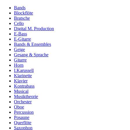
Bands
Blockflöte
Bratsche
Cello
Digital M. Production
E-Bass
E-Gitarre
Bands & Ensembles
Geige
Gesang & Sprache
Gitarre
Horn
I.Karussell
Klarinette
Klavier
Kontrabass
Musical
Musiktheorie
Orchester
Oboe
Percussion
Posaune
Querflöte
Saxophon