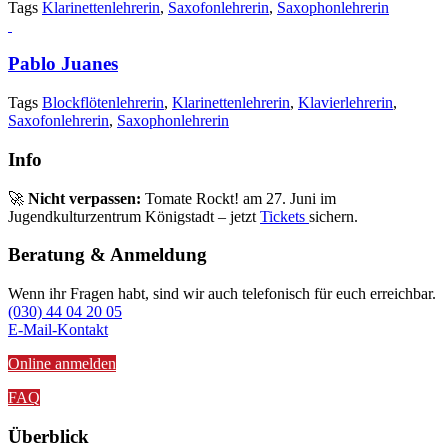
Tags
Klarinettenlehrerin
,
Saxofonlehrerin
,
Saxophonlehrerin
Pablo Juanes
Tags
Blockflötenlehrerin
,
Klarinettenlehrerin
,
Klavierlehrerin
,
Saxofonlehrerin
,
Saxophonlehrerin
Info
🚀
Nicht verpassen:
Tomate Rockt! am 27. Juni im
Jugendkulturzentrum Königstadt – jetzt
Tickets
sichern.
Beratung & Anmeldung
Wenn ihr Fragen habt, sind wir auch telefonisch für euch erreichbar.
(030) 44 04 20 05
E-Mail-Kontakt
Online anmelden
FAQ
Überblick