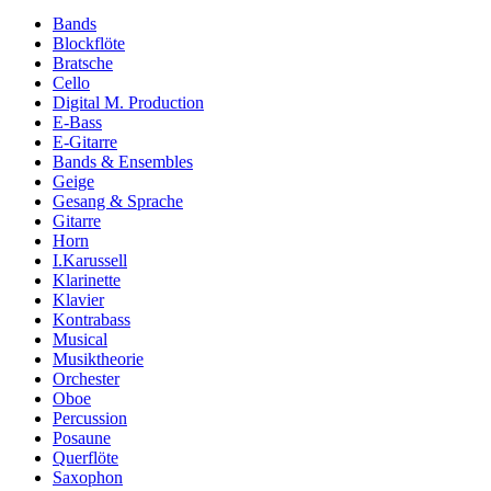
Bands
Blockflöte
Bratsche
Cello
Digital M. Production
E-Bass
E-Gitarre
Bands & Ensembles
Geige
Gesang & Sprache
Gitarre
Horn
I.Karussell
Klarinette
Klavier
Kontrabass
Musical
Musiktheorie
Orchester
Oboe
Percussion
Posaune
Querflöte
Saxophon