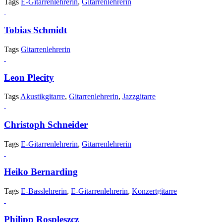
Tags
E-Gitarrenlehrerin
,
Gitarrenlehrerin
Tobias Schmidt
Tags
Gitarrenlehrerin
Leon Plecity
Tags
Akustikgitarre
,
Gitarrenlehrerin
,
Jazzgitarre
Christoph Schneider
Tags
E-Gitarrenlehrerin
,
Gitarrenlehrerin
Heiko Bernarding
Tags
E-Basslehrerin
,
E-Gitarrenlehrerin
,
Konzertgitarre
Philipp Rospleszcz