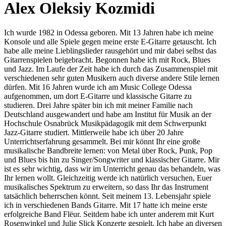
Alex Oleksiy Kozmidi
Ich wurde 1982 in Odessa geboren. Mit 13 Jahren habe ich meine
Konsole und alle Spiele gegen meine erste E-Gitarre getauscht. Ich
habe alle meine Lieblingslieder rausgehört und mir dabei selbst das
Gitarrenspielen beigebracht. Begonnen habe ich mit Rock, Blues
und Jazz. Im Laufe der Zeit habe ich durch das Zusammenspiel mit
verschiedenen sehr guten Musikern auch diverse andere Stile lernen
dürfen. Mit 16 Jahren wurde ich am Music College Odessa
aufgenommen, um dort E-Gitarre und klassische Gitarre zu
studieren. Drei Jahre später bin ich mit meiner Familie nach
Deutschland ausgewandert und habe am Institut für Musik an der
Hochschule Osnabrück Musikpädagogik mit dem Schwerpunkt
Jazz-Gitarre studiert. Mittlerweile habe ich über 20 Jahre
Unterrichtserfahrung gesammelt. Bei mir könnt Ihr eine große
musikalische Bandbreite lernen: von Metal über Rock, Punk, Pop
und Blues bis hin zu Singer/Songwriter und klassischer Gitarre. Mir
ist es sehr wichtig, dass wir im Unterricht genau das behandeln, was
Ihr lernen wollt. Gleichzeitig werde ich natürlich versuchen, Euer
musikalisches Spektrum zu erweitern, so dass Ihr das Instrument
tatsächlich beherrschen könnt. Seit meinem 13. Lebensjahr spiele
ich in verschiedenen Bands Gitarre. Mit 17 hatte ich meine erste
erfolgreiche Band Flëur. Seitdem habe ich unter anderem mit Kurt
Rosenwinkel und Julie Slick Konzerte gespielt. Ich habe an diversen