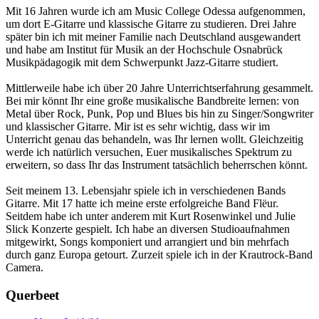
Mit 16 Jahren wurde ich am Music College Odessa aufgenommen,
um dort E-Gitarre und klassische Gitarre zu studieren. Drei Jahre
später bin ich mit meiner Familie nach Deutschland ausgewandert
und habe am Institut für Musik an der Hochschule Osnabrück
Musikpädagogik mit dem Schwerpunkt Jazz-Gitarre studiert.
Mittlerweile habe ich über 20 Jahre Unterrichtserfahrung gesammelt.
Bei mir könnt Ihr eine große musikalische Bandbreite lernen: von
Metal über Rock, Punk, Pop und Blues bis hin zu Singer/Songwriter
und klassischer Gitarre. Mir ist es sehr wichtig, dass wir im
Unterricht genau das behandeln, was Ihr lernen wollt. Gleichzeitig
werde ich natürlich versuchen, Euer musikalisches Spektrum zu
erweitern, so dass Ihr das Instrument tatsächlich beherrschen könnt.
Seit meinem 13. Lebensjahr spiele ich in verschiedenen Bands
Gitarre. Mit 17 hatte ich meine erste erfolgreiche Band Flëur.
Seitdem habe ich unter anderem mit Kurt Rosenwinkel und Julie
Slick Konzerte gespielt. Ich habe an diversen Studioaufnahmen
mitgewirkt, Songs komponiert und arrangiert und bin mehrfach
durch ganz Europa getourt. Zurzeit spiele ich in der Krautrock-Band
Camera.
Querbeet